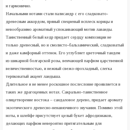
и гармонично.
Начальными нотами стали палисандр с его сладковато-
древесным аккордом, пряный специевый всплеск корицы и
невообразимо ароматный успокаивающий мотив лаванды.
Таинственный белый кедр придает сердцу композиции не
только древесный, но и смолисто-бальзамический, сладковатый
и даже камфорный оттенок. Его углубляет цветочный тандем
из шикарной болгарской розы, венчающей парфюм царственной
величественностью, и нежный свежо-прохладный, слегка
терпковатый акцент ландыша.
Длительное и не менее роскошное послесловие проявляется в
таких же драгоценных нотах. Сакрально-таинственное
олицетворение востока – сандаловое дерево, придает аромату
экзотического древесно-ненавязчивого звучания. Помимо этой
ноты, в шлейфе присутствует целый букет афродизиаков,
делающих парфюм невероятно притягательным для