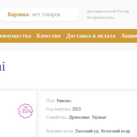
Доставка по всей России
Корзина:
нет товаров
без предоплаты.
еимущества
Качество
Доставка и оплата
Акци
i
Пол:
Унисекс
до
Год выпуска:
2023
-35%
Семейство:
Древесные, Удовые
Верхние ноты:
Лаосский уд, Атласский кедр