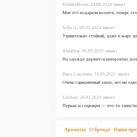
KristinaMoon,
24.08.2024:
пишет
Мне его подарили коллеги, теперь э
Sofia G.,
09.02.2024:
пишет
Удивительно стойкий, даже в жару д
AlinaStar,
06.09.2023:
пишет
На одежде держится невероятно долг
Вика Соколова,
30.05.2023:
пишет
Очень гармоничный запах, нет ни одно
LiliaSun,
26.03.2023:
пишет
Первая ассоциация — что-то таинстве
Ароматы
О бренде
Наши пре