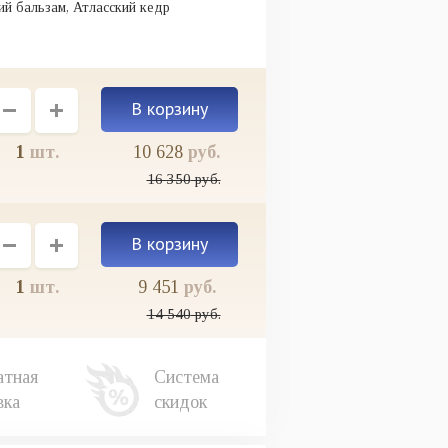
ий бальзам, Атласский кедр
1
шт.
10 628
руб.
16 350
руб.
1
шт.
9 451
руб.
14 540
руб.
атная
Система
вка
скидок