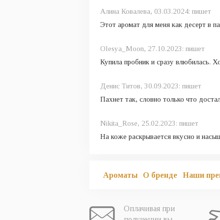
Алина Ковалева,
03.03.2024:
пишет
Этот аромат для меня как десерт в п
Olesya_Moon,
27.10.2023:
пишет
Купила пробник и сразу влюбилась. Х
Денис Титов,
30.09.2023:
пишет
Пахнет так, словно только что доста
Nikita_Rose,
25.02.2023:
пишет
На коже раскрывается вкусно и насы
Ароматы
О бренде
Наши пре
Оплачивая при
получении вы