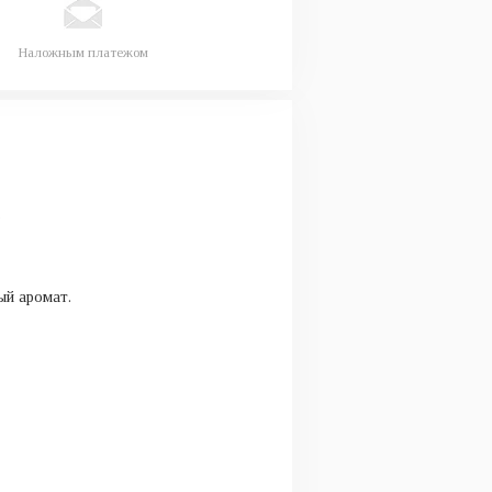
Наложным платежом
.
ый аромат.