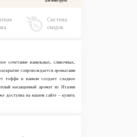
24 440
руб.
атная
Система
вка
скидок
ное сочетание ванильных, сливочных,
 раскрытие сопровождается ароматами
ет тоффи и ванили создает сладкое
Теплый насыщенный аромат из Италии
же доступна на нашем сайте – купить