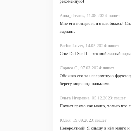
рекомендую!
Anna_dreams,
11.08.2024:
пишет
Мне его подарили, и я влюбилась! Сн
вариант.
ParfumLover,
14.05.2024:
пишет
Cruz Del Sur II – это мой личный нар
Лариса С.,
07.03.2024:
пишет
Обожаю его за невероятную фруктову
берегу моря под пальмами.
Ольга Игоревна,
05.12.2023:
пишет
Пахнет прямо как манго, только что 
Юлия,
19.09.2023:
пишет
Невероятный! Я слышу в нём манго и 