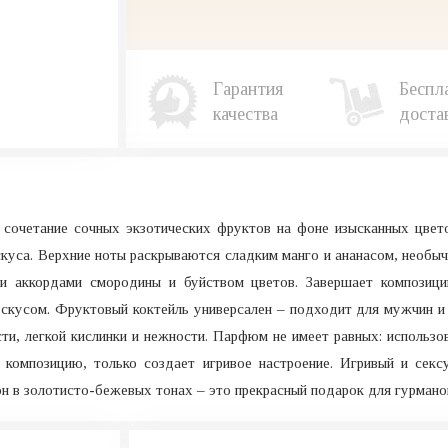
Гарантия
Беспл
качества
доста
ое сочетание сочных экзотических фруктов на фоне изысканных цве
скуса. Верхние ноты раскрываются сладким манго и ананасом, необы
и аккордами смородины и буйством цветов. Завершает композиц
скусом. Фруктовый коктейль универсален – подходит для мужчин и 
сти, легкой кислинки и нежности. Парфюм не имеет равных: использ
 композицию, только создает игривое настроение. Игривый и се
он в золотисто-бежевых тонах – это прекрасный подарок для гурмано