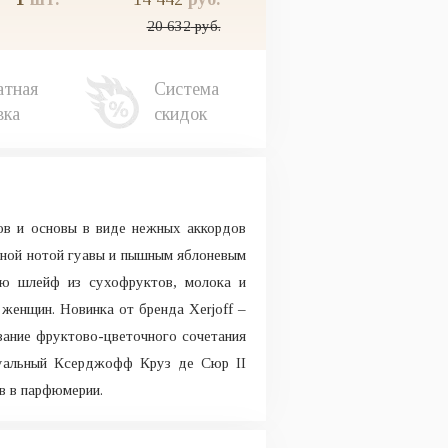
20 632
руб.
атная
Система
вка
скидок
тов и основы в виде нежных аккордов
чной нотой гуавы и пышным яблоневым
ию шлейф из сухофруктов, молока и
женщин. Новинка от бренда Xerjoff –
ование фруктово-цветочного сочетания
ксуальный Ксерджофф Круз де Сюр II
в в парфюмерии.