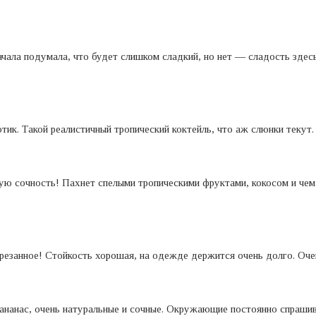
ачала подумала, что будет слишком сладкий, но нет — сладость здес
котик. Такой реалистичный тропический коктейль, что аж слюнки текут
ю сочность! Пахнет спелыми тропическими фруктами, кокосом и чем-
срезанное! Стойкость хорошая, на одежде держится очень долго. Очен
ананас, очень натуральные и сочные. Окружающие постоянно спрашив