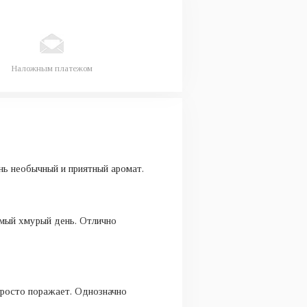
Наложным платежом
нь необычный и приятный аромат.
амый хмурый день. Отлично
просто поражает. Однозначно