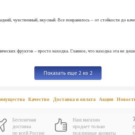
адкий, чувственный, вкусный. Все понравилось – от стойкости до кач
ических фруктов – просто находка. Главное, что находка эта не деш
Показать еще 2 из 2
имущества
Качество
Доставка и оплата
Акции
Новост
Бесплатная
Наш магазин
доставка
продает только
П
по всей России
подлинные ароматы
М