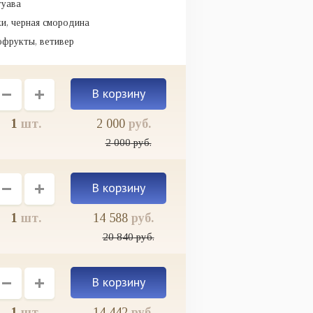
гуава
ки, черная смородина
хофрукты, ветивер
1
шт.
2 000
руб.
2 000
руб.
1
шт.
14 588
руб.
20 840
руб.
1
шт.
14 442
руб.