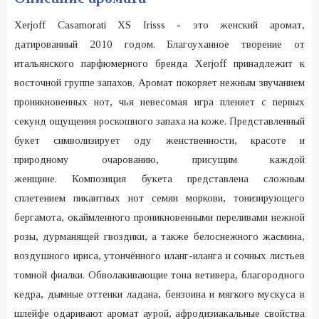
Xerjoff Casamorati XS Irisss - это женский аромат,
датированный 2010 годом. Благоуханное творение от
итальянского парфюмерного бренда Xerjoff принадлежит к
восточной группе запахов. Аромат покоряет нежным звучанием
проникновенных нот, чья невесомая игра пленяет с первых
секунд ощущения роскошного запаха на коже. Представленный
букет символизирует оду женственности, красоте и
природному очарованию, присущим каждой
женщине. Композиция букета представлена сложным
сплетением пикантных нот семян моркови, тонизирующего
бергамота, окаймленного проникновенными переливами нежной
розы, дурманящей гвоздики, а также белоснежного жасмина,
воздушного ириса, утончённого иланг-иланга и сочных листьев
томной фиалки. Обволакивающие тона ветивера, благородного
кедра, дымные оттенки ладана, бензоина и мягкого мускуса в
шлейфе одаривают аромат аурой, афродизиакальные свойства