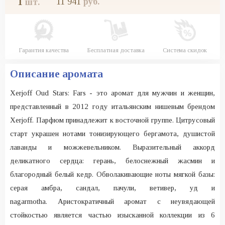
11 941
руб.
1
шт.
Гарантия качества
Бесплатная доставка
Система скидок
Описание аромата
Xerjoff Oud Stars: Fars - это аромат для мужчин и женщин,
представленный в 2012 году итальянским нишевым брендом
Xerjoff. Парфюм принадлежит к восточной группе. Цитрусовый
старт украшен нотами тонизирующего бергамота, душистой
лаванды и можжевельником. Выразительный аккорд
деликатного сердца: герань, белоснежный жасмин и
благородный белый кедр. Обволакивающие ноты мягкой базы:
серая амбра, сандал, пачули, ветивер, уд и
nagarmotha. Аристократичный аромат с неувядающей
стойкостью является частью изысканной коллекции из 6